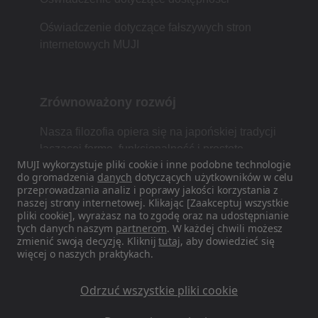
Oświadczenie dotyczące fałszywych stron
internetowych MUJI
Zrównoważony rozwój
Nasza filozofia opiera się na japońskiej tradycji
łączącej formę, funkcjonalność i prostotę.
MUJI wykorzystuje pliki cookie i inne podobne technologie
do gromadzenia
danych
dotyczących użytkowników w celu
przeprowadzania analiz i poprawy jakości korzystania z
naszej strony internetowej. Klikając [Zaakceptuj wszystkie
Znajdź nas w mediach
pliki cookie], wyrażasz na to zgodę oraz na udostępnianie
społecznościowych
tych danych naszym
partnerom
. W każdej chwili możesz
zmienić swoją decyzję. Kliknij
tutaj
, aby dowiedzieć się
więcej o naszych praktykach.
Instagram
Odrzuć wszystkie pliki cookie