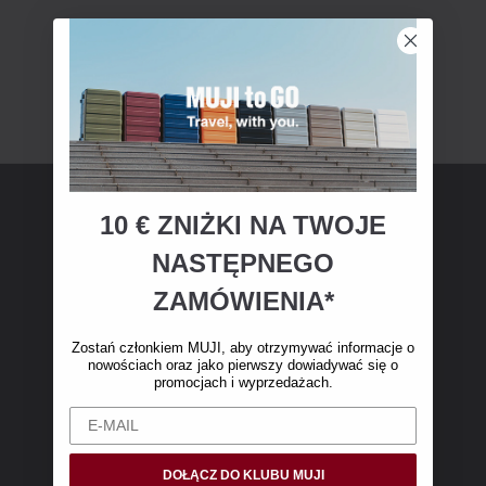
10 € ZNIŻKI NA TWOJE
Członkostwo MUJI
NASTĘPNEGO
Zostań członkiem MUJI i otrzymaj 10 € zniżki
ZAMÓWIENIA*
na pierwsze zakupy online. (Oferta dotyczy
wyłącznie zamówień internetowych o wartości
Zostań członkiem MUJI, aby otrzymywać informacje o
nowościach oraz jako pierwszy dowiadywać się o
powyżej 50 €, bez kosztów wysyłki)
promocjach i wyprzedażach.
DOŁĄCZ DO KLUBU MUJI