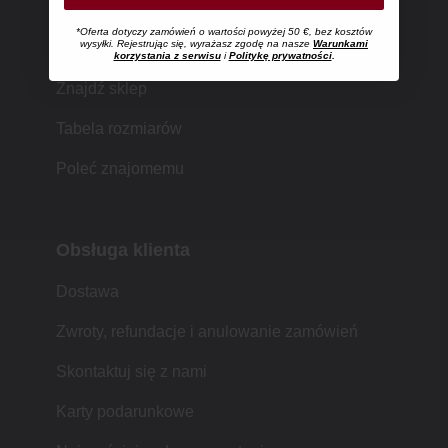
*Oferta dotyczy zamówień o wartości powyżej 50 €, bez kosztów
Zakupy w MUJI
wysyłki. Rejestrując się, wyrażasz zgodę na nasze
Warunkami
korzystania z serwisu
i
Politykę prywatności
.
Znajdź sklep
Tabela rozmiarów
Poleć znajomemu
Obsługa klienta
Dostawa
Zwroty, refundacje i anulowanie zamówień
Skontaktuj się z nami
Karty podarunkowe