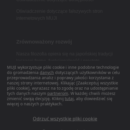
Oświadczenie dotyczące fałszywych stron
internetowych MUJI
Zrównoważony rozwój
Nasza filozofia opiera się na japońskiej tradycji
łączącej formę, funkcjonalność i prostotę.
MUJI wykorzystuje pliki cookie i inne podobne technologie
do gromadzenia
danych
dotyczących użytkowników w celu
przeprowadzania analiz i poprawy jakości korzystania z
naszej strony internetowej. Klikając [Zaakceptuj wszystkie
Znajdź nas w mediach
pliki cookie], wyrażasz na to zgodę oraz na udostępnianie
społecznościowych
tych danych naszym
partnerom
. W każdej chwili możesz
zmienić swoją decyzję. Kliknij
tutaj
, aby dowiedzieć się
więcej o naszych praktykach.
Instagram
Odrzuć wszystkie pliki cookie