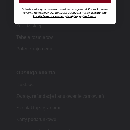
*Oferta dotyczy zamówień o wartości powyżej 50 €, bez kosztów
Zakupy w MUJI
wysyłki. Rejestrując się, wyrażasz zgodę na nasze
Warunkami
korzystania z serwisu
i
Politykę prywatności
.
Znajdź sklep
Tabela rozmiarów
Poleć znajomemu
Obsługa klienta
Dostawa
Zwroty, refundacje i anulowanie zamówień
Skontaktuj się z nami
Karty podarunkowe