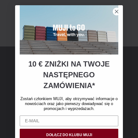
10 € ZNIŻKI NA TWOJE
Członkostwo MUJI
NASTĘPNEGO
Zostań członkiem MUJI i otrzymaj 10 € zniżki
ZAMÓWIENIA*
na pierwsze zakupy online. (Oferta dotyczy
wyłącznie zamówień internetowych o wartości
Zostań członkiem MUJI, aby otrzymywać informacje o
nowościach oraz jako pierwszy dowiadywać się o
powyżej 50 €, bez kosztów wysyłki)
promocjach i wyprzedażach.
DOŁĄCZ DO KLUBU MUJI