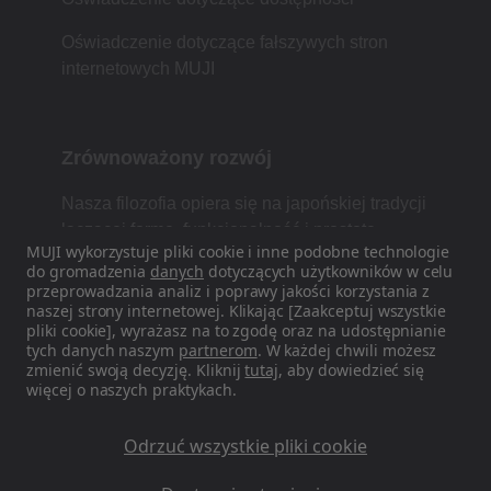
Oświadczenie dotyczące fałszywych stron
internetowych MUJI
Zrównoważony rozwój
Nasza filozofia opiera się na japońskiej tradycji
łączącej formę, funkcjonalność i prostotę.
MUJI wykorzystuje pliki cookie i inne podobne technologie
do gromadzenia
danych
dotyczących użytkowników w celu
przeprowadzania analiz i poprawy jakości korzystania z
naszej strony internetowej. Klikając [Zaakceptuj wszystkie
Znajdź nas w mediach
pliki cookie], wyrażasz na to zgodę oraz na udostępnianie
społecznościowych
tych danych naszym
partnerom
. W każdej chwili możesz
zmienić swoją decyzję. Kliknij
tutaj
, aby dowiedzieć się
więcej o naszych praktykach.
Instagram
Odrzuć wszystkie pliki cookie