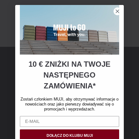
10 € ZNIŻKI NA TWOJE
Członkostwo MUJI
NASTĘPNEGO
Zostań członkiem MUJI i otrzymaj 10 € zniżki
ZAMÓWIENIA*
na pierwsze zakupy online. (Oferta dotyczy
wyłącznie zamówień internetowych o wartości
Zostań członkiem MUJI, aby otrzymywać informacje o
nowościach oraz jako pierwszy dowiadywać się o
powyżej 50 €, bez kosztów wysyłki)
promocjach i wyprzedażach.
DOŁĄCZ DO KLUBU MUJI