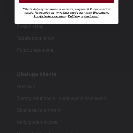
*Oferta dotyczy zamówień o wartości powyżej 50 €, bez kosztów
Zakupy w MUJI
wysyłki. Rejestrując się, wyrażasz zgodę na nasze
Warunkami
korzystania z serwisu
i
Politykę prywatności
.
Znajdź sklep
Tabela rozmiarów
Poleć znajomemu
Obsługa klienta
Dostawa
Zwroty, refundacje i anulowanie zamówień
Skontaktuj się z nami
Karty podarunkowe