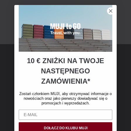
10 € ZNIŻKI NA TWOJE
Członkostwo MUJI
NASTĘPNEGO
Zostań członkiem MUJI i otrzymaj 10 € zniżki
ZAMÓWIENIA*
na pierwsze zakupy online. (Oferta dotyczy
wyłącznie zamówień internetowych o wartości
Zostań członkiem MUJI, aby otrzymywać informacje o
nowościach oraz jako pierwszy dowiadywać się o
powyżej 50 €, bez kosztów wysyłki)
promocjach i wyprzedażach.
DOŁĄCZ DO KLUBU MUJI