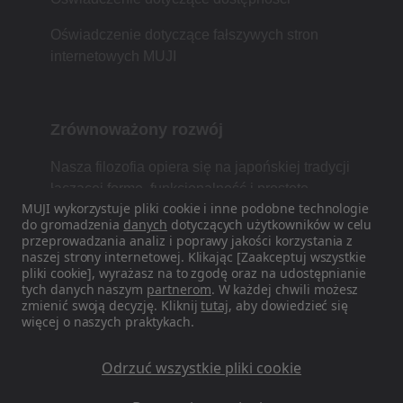
Oświadczenie dotyczące fałszywych stron
internetowych MUJI
Zrównoważony rozwój
Nasza filozofia opiera się na japońskiej tradycji
łączącej formę, funkcjonalność i prostotę.
MUJI wykorzystuje pliki cookie i inne podobne technologie
do gromadzenia
danych
dotyczących użytkowników w celu
przeprowadzania analiz i poprawy jakości korzystania z
naszej strony internetowej. Klikając [Zaakceptuj wszystkie
Znajdź nas w mediach
pliki cookie], wyrażasz na to zgodę oraz na udostępnianie
społecznościowych
tych danych naszym
partnerom
. W każdej chwili możesz
zmienić swoją decyzję. Kliknij
tutaj
, aby dowiedzieć się
więcej o naszych praktykach.
Instagram
Odrzuć wszystkie pliki cookie