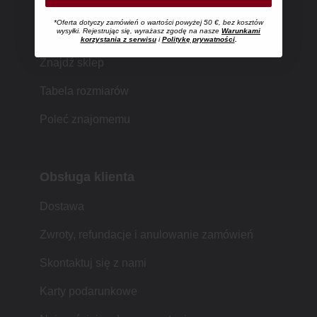
*Oferta dotyczy zamówień o wartości powyżej 50 €, bez kosztów
Zakupy w MUJI
wysyłki. Rejestrując się, wyrażasz zgodę na nasze
Warunkami
korzystania z serwisu
i
Politykę prywatności
.
Znajdź sklep
Tabela rozmiarów
Poleć znajomemu
Obsługa klienta
Dostawa
Zwroty, refundacje i anulowanie zamówień
Skontaktuj się z nami
Karty podarunkowe