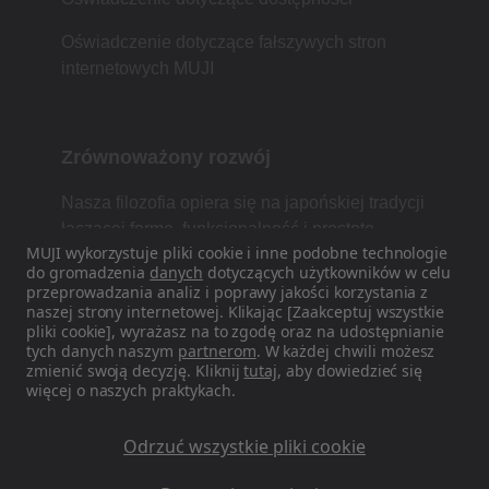
Oświadczenie dotyczące fałszywych stron
internetowych MUJI
Zrównoważony rozwój
Nasza filozofia opiera się na japońskiej tradycji
łączącej formę, funkcjonalność i prostotę.
MUJI wykorzystuje pliki cookie i inne podobne technologie
do gromadzenia
danych
dotyczących użytkowników w celu
przeprowadzania analiz i poprawy jakości korzystania z
naszej strony internetowej. Klikając [Zaakceptuj wszystkie
Znajdź nas w mediach
pliki cookie], wyrażasz na to zgodę oraz na udostępnianie
społecznościowych
tych danych naszym
partnerom
. W każdej chwili możesz
zmienić swoją decyzję. Kliknij
tutaj
, aby dowiedzieć się
więcej o naszych praktykach.
Instagram
Odrzuć wszystkie pliki cookie