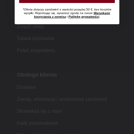
*Oferta dotyczy zamówień o wartości powyżej 50 €, bez kosztów
Zakupy w MUJI
wysyłki. Rejestrując się, wyrażasz zgodę na nasze
Warunkami
korzystania z serwisu
i
Politykę prywatności
.
Znajdź sklep
Tabela rozmiarów
Poleć znajomemu
Obsługa klienta
Dostawa
Zwroty, refundacje i anulowanie zamówień
Skontaktuj się z nami
Karty podarunkowe