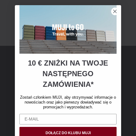
10 € ZNIŻKI NA TWOJE
Członkostwo MUJI
NASTĘPNEGO
Zostań członkiem MUJI i otrzymaj 10 € zniżki
ZAMÓWIENIA*
na pierwsze zakupy online. (Oferta dotyczy
wyłącznie zamówień internetowych o wartości
Zostań członkiem MUJI, aby otrzymywać informacje o
nowościach oraz jako pierwszy dowiadywać się o
powyżej 50 €, bez kosztów wysyłki)
promocjach i wyprzedażach.
DOŁĄCZ DO KLUBU MUJI