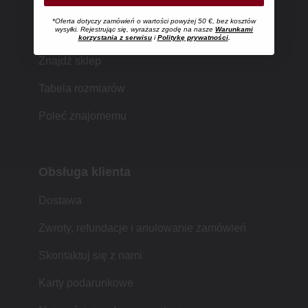
*Oferta dotyczy zamówień o wartości powyżej 50 €, bez kosztów
Zakupy w MUJI
wysyłki. Rejestrując się, wyrażasz zgodę na nasze
Warunkami
korzystania z serwisu
i
Politykę prywatności
.
Znajdź sklep
Tabela rozmiarów
Poleć znajomemu
Obsługa klienta
Dostawa
Zwroty, refundacje i anulowanie zamówień
Skontaktuj się z nami
Karty podarunkowe