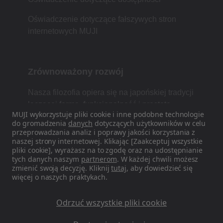
Oświadczenie dotyczące fałszywych stron
internetowych MUJI
Zrównoważony rozwój
Nasza filozofia opiera się na japońskiej tradycji
łączącej formę, funkcjonalność i prostotę.
MUJI wykorzystuje pliki cookie i inne podobne technologie
do gromadzenia
danych
dotyczących użytkowników w celu
przeprowadzania analiz i poprawy jakości korzystania z
naszej strony internetowej. Klikając [Zaakceptuj wszystkie
Znajdź nas w mediach
pliki cookie], wyrażasz na to zgodę oraz na udostępnianie
społecznościowych
tych danych naszym
partnerom
. W każdej chwili możesz
zmienić swoją decyzję. Kliknij
tutaj
, aby dowiedzieć się
więcej o naszych praktykach.
Instagram
Odrzuć wszystkie pliki cookie