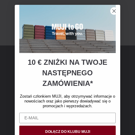
10 € ZNIŻKI NA TWOJE
Członkostwo MUJI
NASTĘPNEGO
Zostań członkiem MUJI i otrzymaj 10 € zniżki
ZAMÓWIENIA*
na pierwsze zakupy online. (Oferta dotyczy
wyłącznie zamówień internetowych o wartości
Zostań członkiem MUJI, aby otrzymywać informacje o
nowościach oraz jako pierwszy dowiadywać się o
powyżej 50 €, bez kosztów wysyłki)
promocjach i wyprzedażach.
DOŁĄCZ DO KLUBU MUJI