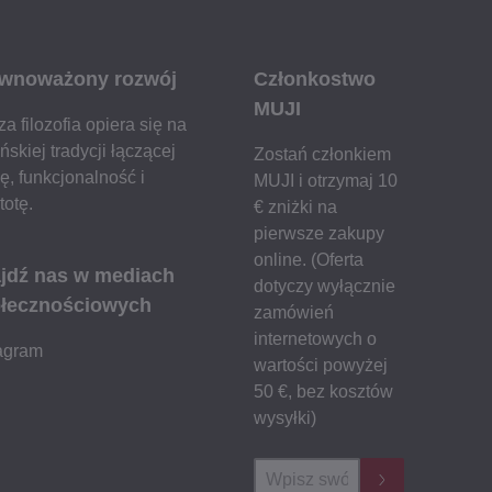
wnoważony rozwój
Członkostwo
MUJI
a filozofia opiera się na
ńskiej tradycji łączącej
Zostań członkiem
ę, funkcjonalność i
MUJI i otrzymaj 10
totę.
€ zniżki na
pierwsze zakupy
online. (Oferta
jdź nas w mediach
dotyczy wyłącznie
łecznościowych
zamówień
internetowych o
tagram
wartości powyżej
50 €, bez kosztów
wysyłki)