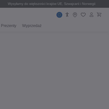
Wysyłamy do większości krajów UE, Szwajcarii i Norwegii
Prezenty
Wyprzedaż