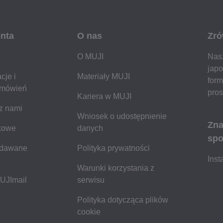
enta
O nas
Zró
O MUJI
Nasz
japo
cje i
Materiały MUJI
form
amówień
pros
Kariera w MUJI
 z nami
Wniosek o udostępnienie
Zna
kowe
danych
spo
adawane
Polityka prywatności
Ins
Warunki korzystania z
MUJImail
serwisu
Polityka dotycząca plików
cookie