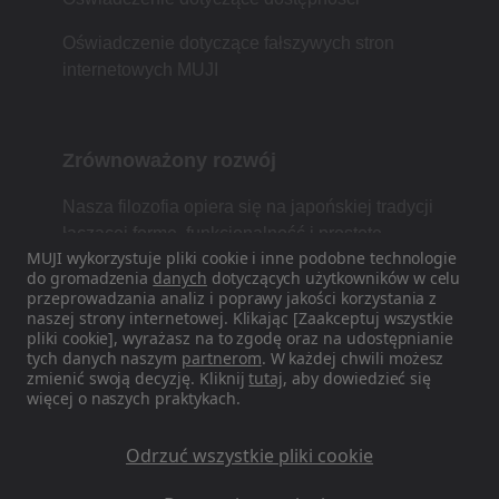
Oświadczenie dotyczące fałszywych stron
internetowych MUJI
Zrównoważony rozwój
Nasza filozofia opiera się na japońskiej tradycji
łączącej formę, funkcjonalność i prostotę.
MUJI wykorzystuje pliki cookie i inne podobne technologie
do gromadzenia
danych
dotyczących użytkowników w celu
przeprowadzania analiz i poprawy jakości korzystania z
naszej strony internetowej. Klikając [Zaakceptuj wszystkie
Znajdź nas w mediach
pliki cookie], wyrażasz na to zgodę oraz na udostępnianie
społecznościowych
tych danych naszym
partnerom
. W każdej chwili możesz
zmienić swoją decyzję. Kliknij
tutaj
, aby dowiedzieć się
więcej o naszych praktykach.
Instagram
Odrzuć wszystkie pliki cookie