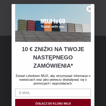
10 € ZNIŻKI NA TWOJE
Członkostwo MUJI
NASTĘPNEGO
Zostań członkiem MUJI i otrzymaj 10 € zniżki
ZAMÓWIENIA*
na pierwsze zakupy online. (Oferta dotyczy
wyłącznie zamówień internetowych o wartości
Zostań członkiem MUJI, aby otrzymywać informacje o
nowościach oraz jako pierwszy dowiadywać się o
powyżej 50 €, bez kosztów wysyłki)
promocjach i wyprzedażach.
DOŁĄCZ DO KLUBU MUJI