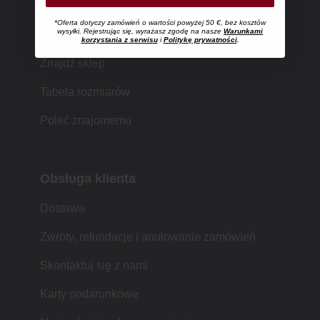
*Oferta dotyczy zamówień o wartości powyżej 50 €, bez kosztów
Zakupy w MUJI
wysyłki. Rejestrując się, wyrażasz zgodę na nasze
Warunkami
korzystania z serwisu
i
Politykę prywatności
.
Znajdź sklep
Tabela rozmiarów
Poleć znajomemu
Obsługa klienta
Dostawa
Zwroty, refundacje i anulowanie zamówień
Skontaktuj się z nami
Karty podarunkowe