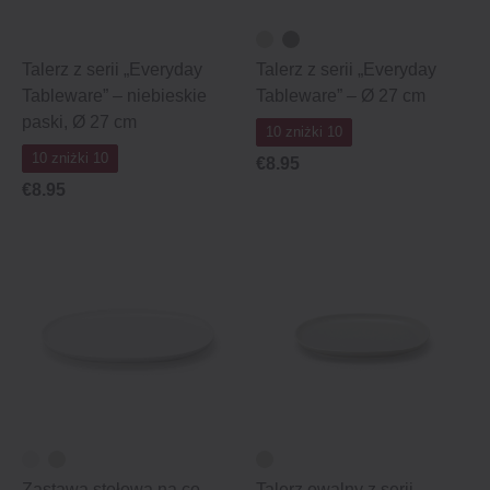
Talerz z serii „Everyday
Talerz z serii „Everyday
Tableware” – niebieskie
Tableware” – Ø 27 cm
paski, Ø 27 cm
10 zniżki 10
10 zniżki 10
€8.95
€8.95
Zastawa stołowa na co
Talerz owalny z serii