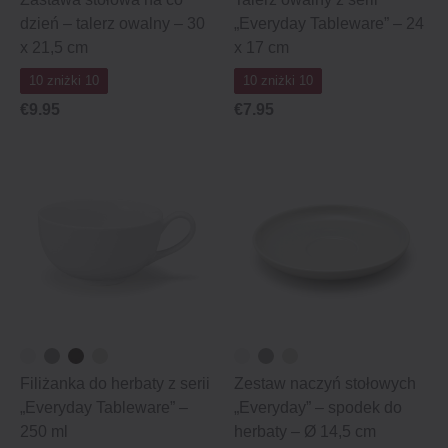
dzień – talerz owalny – 30
„Everyday Tableware” – 24
x 21,5 cm
x 17 cm
10 zniżki 10
10 zniżki 10
€9.95
€7.95
Filiżanka do herbaty z serii
Zestaw naczyń stołowych
„Everyday Tableware” –
„Everyday” – spodek do
250 ml
herbaty – Ø 14,5 cm