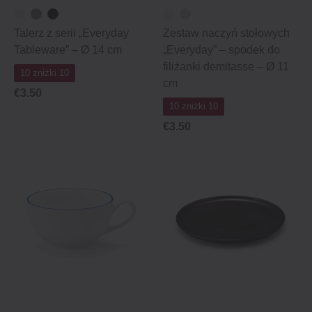
Talerz z serii „Everyday
Zestaw naczyń stołowych
Tableware” – Ø 14 cm
„Everyday” – spodek do
filiżanki demitasse – Ø 11
10 zniżki 10
cm
€3.50
10 zniżki 10
€3.50