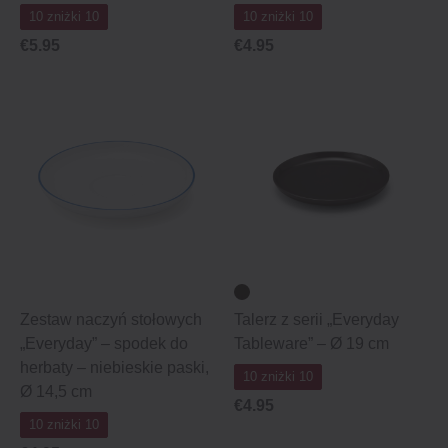
10 zniżki 10
10 zniżki 10
€5.95
€4.95
Zestaw naczyń stołowych
Talerz z serii „Everyday
„Everyday” – spodek do
Tableware” – Ø 19 cm
herbaty – niebieskie paski,
10 zniżki 10
Ø 14,5 cm
€4.95
10 zniżki 10