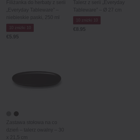
Filiżanka do herbaty z serii
Talerz z serii „Everyday
„Everyday Tableware” –
Tableware” – Ø 27 cm
niebieskie paski, 250 ml
10 zniżki 10
10 zniżki 10
€8.95
€5.95
Zastawa stołowa na co
dzień – talerz owalny – 30
x 21,5 cm