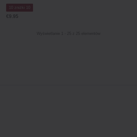
10 zniżki 10
€9.95
Wyświetlanie 1 - 25 z 25 elementów