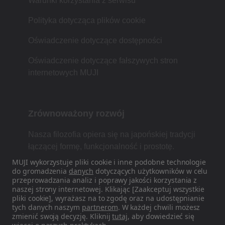
Warunki korzystania z serwisu
Polityka dotycząca plików cookie
Oświadczenie dotyczące dostępności
Oświadczenie dotyczące fałszywych stron
internetowych MUJI
Zrównoważony rozwój
Nasza filozofia opiera się na japońskiej tradycji
łączącej formę, funkcjonalność i prostotę.
MUJI wykorzystuje pliki cookie i inne podobne technologie
do gromadzenia
danych
dotyczących użytkowników w celu
przeprowadzania analiz i poprawy jakości korzystania z
Znajdź nas w mediach
naszej strony internetowej. Klikając [Zaakceptuj wszystkie
pliki cookie], wyrażasz na to zgodę oraz na udostępnianie
społecznościowych
tych danych naszym
partnerom
. W każdej chwili możesz
zmienić swoją decyzję. Kliknij
tutaj
, aby dowiedzieć się
Instagram