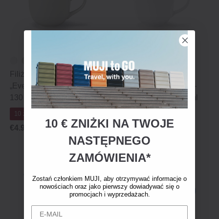
Filiżanka do kawy
Filiżanka do kawy
„Everyday Tableware” –
„Everyday Tableware” –
130 ml
niebieskie paski, 130 ml
10 zniżki 10
10 zniżki 10
10 € ZNIŻKI NA TWOJE
€4.95
€4.95
NASTĘPNEGO
ZAMÓWIENIA*
Zostań członkiem MUJI, aby otrzymywać informacje o
nowościach oraz jako pierwszy dowiadywać się o
promocjach i wyprzedażach.