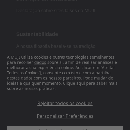
Declaração sobre sites falsos da MUJI
Sustentabilidade
A nossa filosofia baseia-se na tradição
japonesa de forma, função e simplicidade.
A MUJI utiliza cookies e outras tecnologias semelhantes
para recolher
dados
sobre si, a fim de realizar análises e
melhorar a sua experiência online. Ao clicar em [Aceitar
Todos os Cookies], consente com isto e com a partilha
Siga-nos nas redes sociais
destes dados com os nossos
parceiros
. Pode mudar de
ideias a qualquer momento. Clique
aqui
para saber mais
sobre as nossas práticas.
Instagram
Rejeitar todos os cookies
Personalizar Preferências