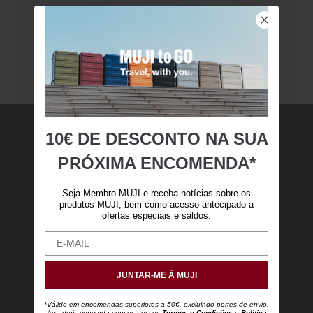
10€ DE DESCONTO NA SUA
Membro MUJI
PRÓXIMA ENCOMENDA*
Torne-se membro MUJI e receba 10 € de
Seja Membro MUJI e receba notícias sobre os
desconto na sua primeira compra online (válido
produtos MUJI, bem como acesso antecipado a
ofertas especiais e saldos.
apenas para encomendas online superiores a
50 €, excluindo portes de envio).
JUNTAR-ME À MUJI
*Válido em encomendas superiores a 50€, excluindo portes de envio.
Ao aderir, concorda com os nossos
Termos e Condições
e
Política