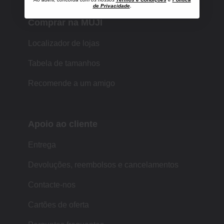
de Privacidade
.
Comprar na MUJI
Localizador de lojas
Tabela de tamanhos
Recomende a um amigo
Apoio ao cliente
Entrega
Devoluções, reembolsos e cancelamentos
Contacte-nos
Cartões de oferta