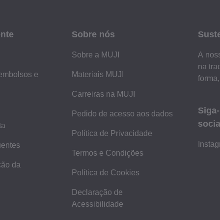
ente
Sobre nós
Sust
Sobre a MUJI
A noss
na tra
embolsos e
Materiais MUJI
forma,
Carreiras na MUJI
Siga
Pedido de acesso aos dados
socia
ta
Política de Privacidade
Insta
uentes
Termos e Condições
ção da
Política de Cookies
Declaração de
Acessibilidade