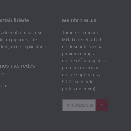
entabilidade
Membro MUJI
a filosofia baseia-se
Torne-se membro
dição japonesa de
MUJI e receba 10 €
 função e simplicidade.
de desconto na sua
primeira compra
online (válido apenas
-nos nas redes
para encomendas
is
online superiores a
50 €, excluindo
gram
portes de envio).