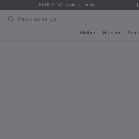
MUJI to GO - A viajar, contigo.
Pesquisar
Mulher
Homem
Artig