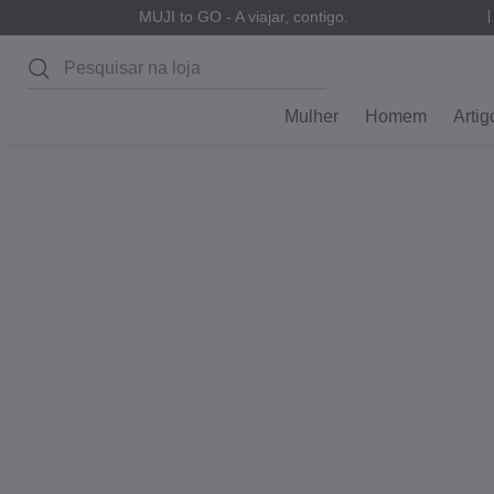
MUJI to GO - A viajar, contigo.
Pesquisar
Mulher
Homem
Artig