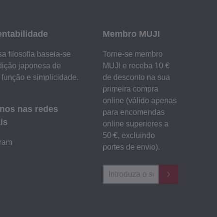
entabilidade
Membro MUJI
a filosofia baseia-se
Torne-se membro
dição japonesa de
MUJI e receba 10 €
 função e simplicidade.
de desconto na sua
primeira compra
online (válido apenas
-nos nas redes
para encomendas
is
online superiores a
50 €, excluindo
gram
portes de envio).