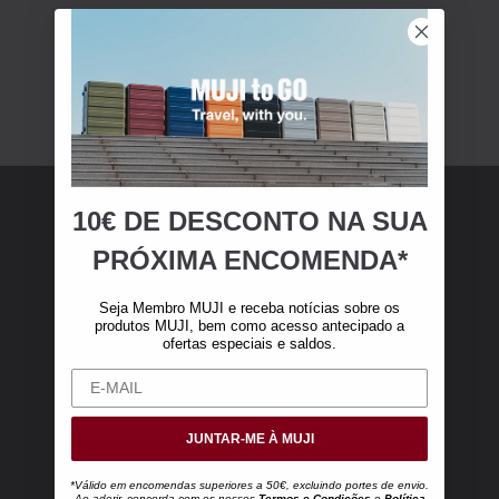
10€ DE DESCONTO NA SUA
Membro MUJI
PRÓXIMA ENCOMENDA*
Torne-se membro MUJI e receba 10 € de
Seja Membro MUJI e receba notícias sobre os
desconto na sua primeira compra online (válido
produtos MUJI, bem como acesso antecipado a
ofertas especiais e saldos.
apenas para encomendas online superiores a
50 €, excluindo portes de envio).
JUNTAR-ME À MUJI
*Válido em encomendas superiores a 50€, excluindo portes de envio.
Ao aderir, concorda com os nossos
Termos e Condições
e
Política