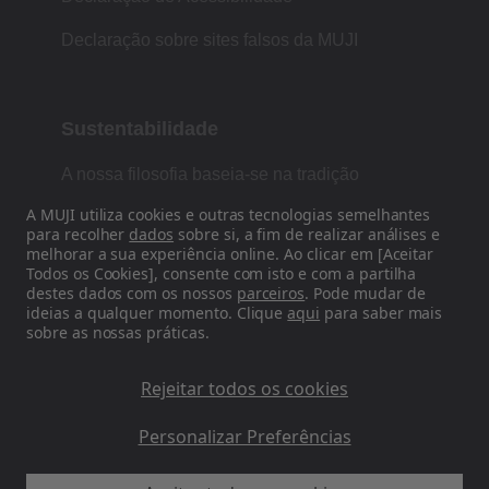
Declaração sobre sites falsos da MUJI
Sustentabilidade
A nossa filosofia baseia-se na tradição
japonesa de forma, função e simplicidade.
A MUJI utiliza cookies e outras tecnologias semelhantes
para recolher
dados
sobre si, a fim de realizar análises e
melhorar a sua experiência online. Ao clicar em [Aceitar
Todos os Cookies], consente com isto e com a partilha
Siga-nos nas redes sociais
destes dados com os nossos
parceiros
. Pode mudar de
ideias a qualquer momento. Clique
aqui
para saber mais
sobre as nossas práticas.
Instagram
Rejeitar todos os cookies
Personalizar Preferências