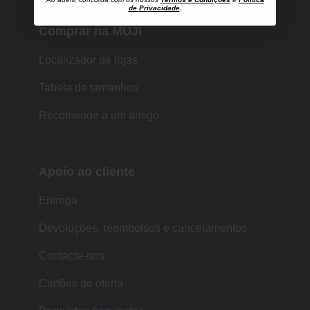
de Privacidade
.
Comprar na MUJI
Localizador de lojas
Tabela de tamanhos
Recomende a um amigo
Apoio ao cliente
Entrega
Devoluções, reembolsos e cancelamentos
Contacte-nos
Cartões de oferta