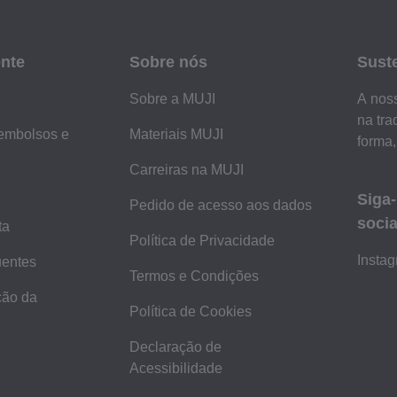
ente
Sobre nós
Sust
Sobre a MUJI
A noss
na tra
embolsos e
Materiais MUJI
forma,
Carreiras na MUJI
Siga
Pedido de acesso aos dados
socia
ta
Política de Privacidade
Insta
uentes
Termos e Condições
ção da
Política de Cookies
Declaração de
Acessibilidade