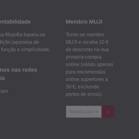
entabilidade
Membro MUJI
a filosofia baseia-se
Torne-se membro
dição japonesa de
MUJI e receba 10 €
 função e simplicidade.
de desconto na sua
primeira compra
online (válido apenas
-nos nas redes
para encomendas
is
online superiores a
50 €, excluindo
gram
portes de envio).