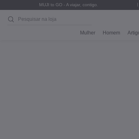
MUJI to GO - A viajar, contigo.
Pesquisar
Mulher
Homem
Artig