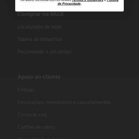
de Privacidade
.
Comprar na MUJI
Localizador de lojas
Tabela de tamanhos
Recomende a um amigo
Apoio ao cliente
Entrega
Devoluções, reembolsos e cancelamentos
Contacte-nos
Cartões de oferta