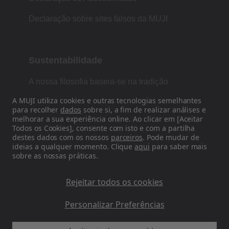
Declaração sobre sites falsos da MUJI
Sustentabilidade
A nossa filosofia baseia-se na tradição
japonesa de forma, função e simplicidade.
A MUJI utiliza cookies e outras tecnologias semelhantes
para recolher
dados
sobre si, a fim de realizar análises e
melhorar a sua experiência online. Ao clicar em [Aceitar
Todos os Cookies], consente com isto e com a partilha
Siga-nos nas redes sociais
destes dados com os nossos
parceiros
. Pode mudar de
ideias a qualquer momento. Clique
aqui
para saber mais
sobre as nossas práticas.
Instagram
Rejeitar todos os cookies
Personalizar Preferências