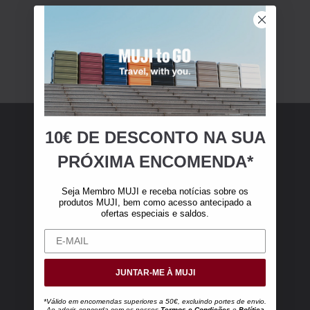
10€ DE DESCONTO NA SUA
Membro MUJI
PRÓXIMA ENCOMENDA*
Torne-se membro MUJI e receba 10 € de
Seja Membro MUJI e receba notícias sobre os
desconto na sua primeira compra online (válido
produtos MUJI, bem como acesso antecipado a
ofertas especiais e saldos.
apenas para encomendas online superiores a
50 €, excluindo portes de envio).
JUNTAR-ME À MUJI
*Válido em encomendas superiores a 50€, excluindo portes de envio.
Ao aderir, concorda com os nossos
Termos e Condições
e
Política