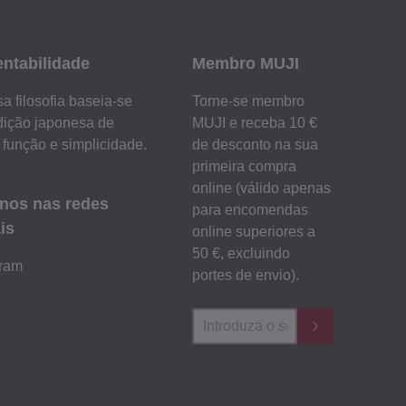
entabilidade
Membro MUJI
a filosofia baseia-se
Torne-se membro
dição japonesa de
MUJI e receba 10 €
 função e simplicidade.
de desconto na sua
primeira compra
online (válido apenas
-nos nas redes
para encomendas
is
online superiores a
50 €, excluindo
gram
portes de envio).