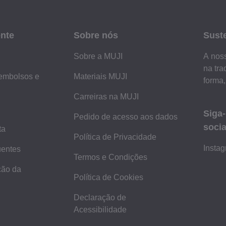
ente
Sobre nós
Sust
Sobre a MUJI
A noss
na tra
embolsos e
Materiais MUJI
forma,
Carreiras na MUJI
Siga
Pedido de acesso aos dados
socia
ta
Política de Privacidade
Insta
uentes
Termos e Condições
ção da
Política de Cookies
Declaração de
Acessibilidade