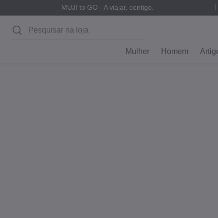
MUJI to GO - A viajar, contigo.
Pesquisar
Mulher
Homem
Artig