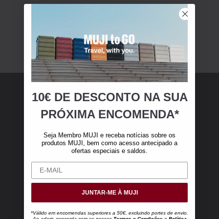
10€ DE DESCONTO NA SUA
Membro MUJI
PRÓXIMA ENCOMENDA*
Torne-se membro MUJI e receba 10 € de
Seja Membro MUJI e receba notícias sobre os
desconto na sua primeira compra online (válido
produtos MUJI, bem como acesso antecipado a
ofertas especiais e saldos.
apenas para encomendas online superiores a
50 €, excluindo portes de envio).
JUNTAR-ME À MUJI
*Válido em encomendas superiores a 50€, excluindo portes de envio.
Ao aderir, concorda com os nossos
Termos e Condições
e
Política