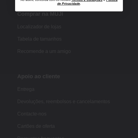
de Privacidade
.
Comprar na MUJI
Localizador de lojas
Tabela de tamanhos
Recomende a um amigo
Apoio ao cliente
Entrega
Devoluções, reembolsos e cancelamentos
Contacte-nos
Cartões de oferta