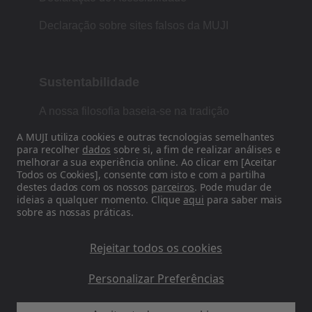
Declaração sobre sites falsos da MUJI
Sustentabilidade
A nossa filosofia baseia-se na tradição
japonesa de forma, função e simplicidade.
A MUJI utiliza cookies e outras tecnologias semelhantes
para recolher
dados
sobre si, a fim de realizar análises e
melhorar a sua experiência online. Ao clicar em [Aceitar
Todos os Cookies], consente com isto e com a partilha
Siga-nos nas redes sociais
destes dados com os nossos
parceiros
. Pode mudar de
ideias a qualquer momento. Clique
aqui
para saber mais
sobre as nossas práticas.
Instagram
Rejeitar todos os cookies
Personalizar Preferências