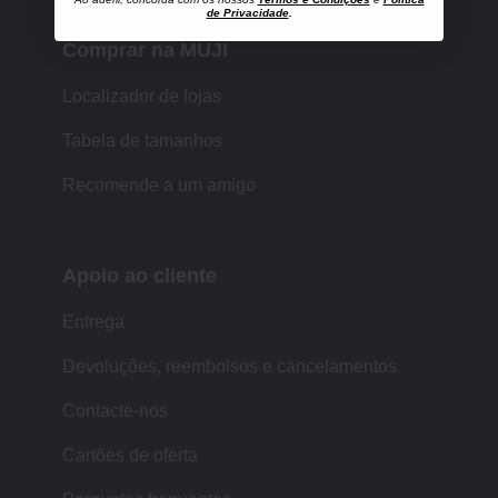
de Privacidade
.
Comprar na MUJI
Localizador de lojas
Tabela de tamanhos
Recomende a um amigo
Apoio ao cliente
Entrega
Devoluções, reembolsos e cancelamentos
Contacte-nos
Cartões de oferta