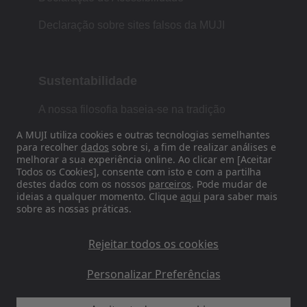
Declaração sobre sites falsos da MUJI
Sustentabilidade
A nossa filosofia baseia-se na tradição
japonesa de forma, função e simplicidade.
A MUJI utiliza cookies e outras tecnologias semelhantes
para recolher
dados
sobre si, a fim de realizar análises e
melhorar a sua experiência online. Ao clicar em [Aceitar
Todos os Cookies], consente com isto e com a partilha
Siga-nos nas redes sociais
destes dados com os nossos
parceiros
. Pode mudar de
ideias a qualquer momento. Clique
aqui
para saber mais
sobre as nossas práticas.
Instagram
Rejeitar todos os cookies
Personalizar Preferências