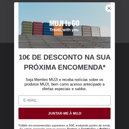
10€ DE DESCONTO NA SUA
Membro MUJI
PRÓXIMA ENCOMENDA*
Torne-se membro MUJI e receba 10 € de
Seja Membro MUJI e receba notícias sobre os
desconto na sua primeira compra online (válido
produtos MUJI, bem como acesso antecipado a
ofertas especiais e saldos.
apenas para encomendas online superiores a
50 €, excluindo portes de envio).
JUNTAR-ME À MUJI
*Válido em encomendas superiores a 50€, excluindo portes de envio.
Ao aderir, concorda com os nossos
Termos e Condições
e
Política