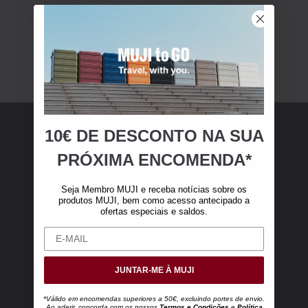
10€ DE DESCONTO NA SUA
Membro MUJI
PRÓXIMA ENCOMENDA*
Torne-se membro MUJI e receba 10 € de
Seja Membro MUJI e receba notícias sobre os
desconto na sua primeira compra online (válido
produtos MUJI, bem como acesso antecipado a
ofertas especiais e saldos.
apenas para encomendas online superiores a
50 €, excluindo portes de envio).
JUNTAR-ME À MUJI
*Válido em encomendas superiores a 50€, excluindo portes de envio.
Ao aderir, concorda com os nossos
Termos e Condições
e
Política