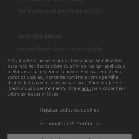
Declaração sobre sites falsos da MUJI
Sustentabilidade
A nossa filosofia baseia-se na tradição
japonesa de forma, função e simplicidade.
A MUJI utiliza cookies e outras tecnologias semelhantes
para recolher
dados
sobre si, a fim de realizar análises e
melhorar a sua experiência online. Ao clicar em [Aceitar
Todos os Cookies], consente com isto e com a partilha
Siga-nos nas redes sociais
destes dados com os nossos
parceiros
. Pode mudar de
ideias a qualquer momento. Clique
aqui
para saber mais
sobre as nossas práticas.
Instagram
Rejeitar todos os cookies
Personalizar Preferências