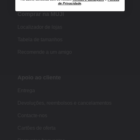
de Privacidade
.
Comprar na MUJI
Localizador de lojas
Tabela de tamanhos
Recomende a um amigo
Apoio ao cliente
Entrega
Devoluções, reembolsos e cancelamentos
Contacte-nos
Cartões de oferta