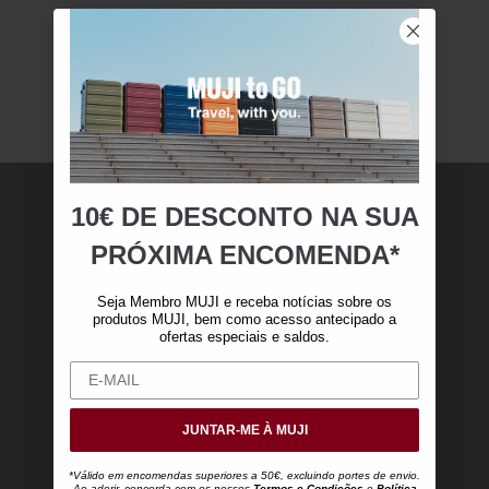
10€ DE DESCONTO NA SUA
Membro MUJI
PRÓXIMA ENCOMENDA*
Torne-se membro MUJI e receba 10 € de
Seja Membro MUJI e receba notícias sobre os
desconto na sua primeira compra online (válido
produtos MUJI, bem como acesso antecipado a
ofertas especiais e saldos.
apenas para encomendas online superiores a
50 €, excluindo portes de envio).
JUNTAR-ME À MUJI
*Válido em encomendas superiores a 50€, excluindo portes de envio.
Ao aderir, concorda com os nossos
Termos e Condições
e
Política