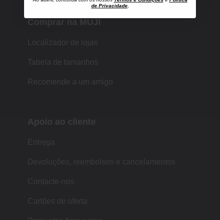
de Privacidade
.
Comprar na MUJI
Localizador de lojas
Tabela de tamanhos
Recomende a um amigo
Apoio ao cliente
Entrega
Devoluções, reembolsos e cancelamentos
Contacte-nos
Cartões de oferta