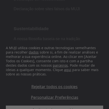
Declaração sobre sites falsos da MUJI
Sustentabilidade
A nossa filosofia baseia-se na tradição
japonesa de forma, função e simplicidade.
A MUJI utiliza cookies e outras tecnologias semelhantes
para recolher
dados
sobre si, a fim de realizar análises e
melhorar a sua experiência online. Ao clicar em [Aceitar
Todos os Cookies], consente com isto e com a partilha
Siga-nos nas redes sociais
destes dados com os nossos
parceiros
. Pode mudar de
ideias a qualquer momento. Clique
aqui
para saber mais
sobre as nossas práticas.
Instagram
Rejeitar todos os cookies
Personalizar Preferências