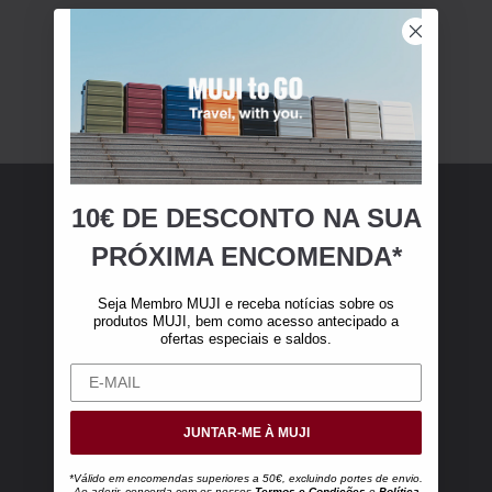
10€ DE DESCONTO NA SUA
Membro MUJI
PRÓXIMA ENCOMENDA*
Torne-se membro MUJI e receba 10 € de
Seja Membro MUJI e receba notícias sobre os
desconto na sua primeira compra online (válido
produtos MUJI, bem como acesso antecipado a
ofertas especiais e saldos.
apenas para encomendas online superiores a
50 €, excluindo portes de envio).
JUNTAR-ME À MUJI
*Válido em encomendas superiores a 50€, excluindo portes de envio.
Ao aderir, concorda com os nossos
Termos e Condições
e
Política