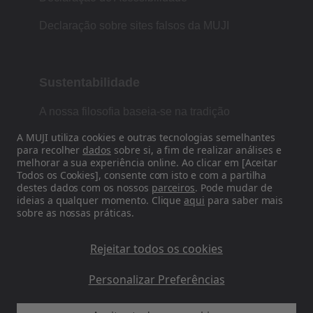
Declaração sobre sites falsos da MUJI
Sustentabilidade
A nossa filosofia baseia-se na tradição
japonesa de forma, função e simplicidade.
A MUJI utiliza cookies e outras tecnologias semelhantes
para recolher
dados
sobre si, a fim de realizar análises e
melhorar a sua experiência online. Ao clicar em [Aceitar
Todos os Cookies], consente com isto e com a partilha
Siga-nos nas redes sociais
destes dados com os nossos
parceiros
. Pode mudar de
ideias a qualquer momento. Clique
aqui
para saber mais
sobre as nossas práticas.
Instagram
Rejeitar todos os cookies
Personalizar Preferências