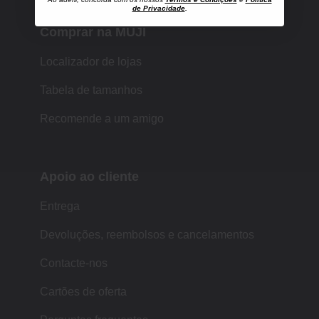
de Privacidade
.
Comprar na MUJI
Localizador de lojas
Tabela de tamanhos
Recomende a um amigo
Apoio ao cliente
Entrega
Devoluções, reembolsos e cancelamentos
Contacte-nos
Cartões de oferta