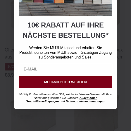
10€ RABATT AUF IHRE
NÄCHSTE BESTELLUNG*
Werden Sie MUJI Mitglied und erhalten Sie
Offene Aufbewahrungsbox
Offene Aufbewahrungsbox
Produktneuheiten von MUJI sowie frühzeitigen Zugang
aus Stoff – 13 x 37 x 12 cm
aus Stoff – 37 x 26 x 26 cm
zu Sonderangeboten und Sales.
10% Rabatt ab 8 Stück
10% Rabatt ab 8 Stück
€8.95
€14.95
MUJI-MITGLIED WERDEN
*Gültig für Bestellungen über 50€, exklusive Versandkosten. Mit Ihrer
Anmeldung stimmen Sie unseren
Allgemeinen
Geschäftsbedingungen
und
Datenschutzbestimmungen
.