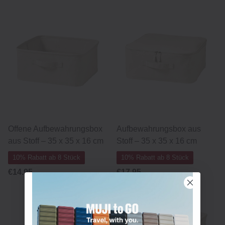
Offene Aufbewahrungsbox
Aufbewahrungsbox aus
aus Stoff – 35 x 35 x 16 cm
Stoff – 35 x 35 x 16 cm
10% Rabatt ab 8 Stück
10% Rabatt ab 8 Stück
€14.95
€17.95