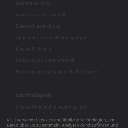
Karriere bei MUJI
Anfrage auf Datenzugriff
Datenschutzerklärung
Allgemeine Geschäftsbedingungen
Cookie-Richtlinie
Erklärung zur Barrierefreiheit
Erklärung zu gefälschten MUJI-Websites
Nachhaltigkeit
Unsere Philosophie basiert auf der
japanischen Tradition von Form, Funktion und
MUJI verwendet Cookies und ähnliche Technologien, um
Einfachheit.
Daten
über Sie zu sammeln, Analysen durchzuführen und