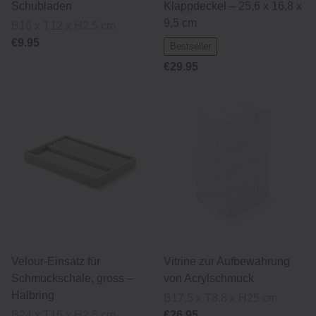
Schubladen
Klappdeckel – 25,6 x 16,8 x
9,5 cm
B16 x T12 x H2.5 cm
€9.95
Bestseller
€29.95
Velour-Einsatz für
Vitrine zur Aufbewahrung
Schmuckschale, gross –
von Acrylschmuck
Halbring
B17.5 x T8.8 x H25 cm
B24 x T16 x H2.5 cm
€26.95