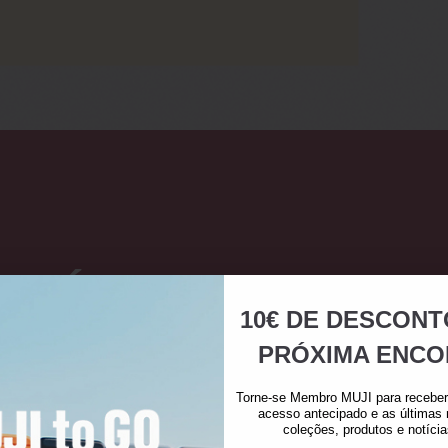
ÍCONES MUJI
10€ DE DESCONT
PRÓXIMA ENCO
A DESENHAR A VIDA DESDE 1980.
⠀
暮らしに寄り添ぶデザイン、永く愛される生活の良品を選びました。
Torne-se Membro MUJI para receber 
acesso antecipado e as últimas
coleções, produtos e notíci