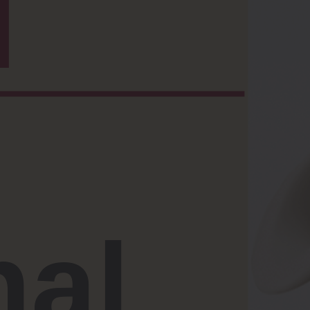
I
nal