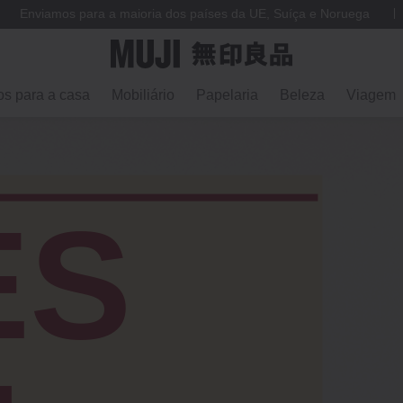
Enviamos para a maioria dos países da UE, Suíça e Noruega
os para a casa
Mobiliário
Papelaria
Beleza
Viagem
ES