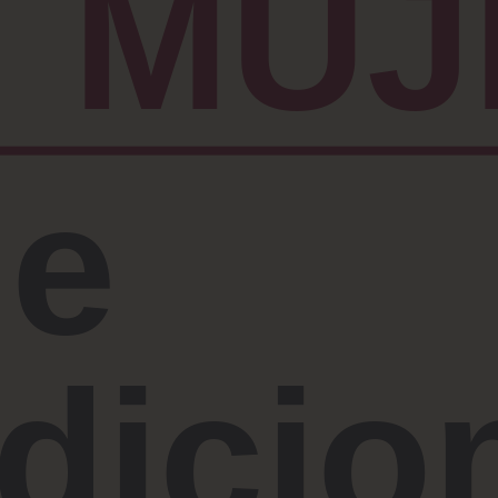
MUJ
le
dicio