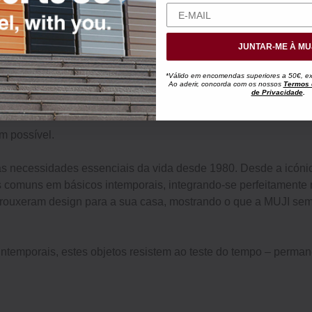
JUNTAR-ME À MU
*Válido em encomendas superiores a 50€, exc
Ao aderir, concorda com os nossos
Termos 
de Privacidade
.
m possível.
as necessidades essenciais da vida desde 1980. Desde a icóni
 comuns em básicos intemporais, integrando-se perfeitamente na
os trouxeram design para a sua casa, mostrando o que a MUJI s
, intemporais, estes objetos resistem ao teste do tempo – perm