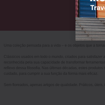
Uma coleção pensada para a vida – e os objetos que a torna
Clássicos usados em todo o mundo, criados para satisfazer 
reconhecida pela sua capacidade de transformar ferramentas
reflexo dessa filosofia. Nas últimas décadas, estes produt
cuidado, para cumprir a sua função da forma mais eficaz.
Sem floreados, apenas artigos de qualidade. Práticos, úteis