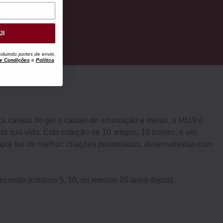
JI
luindo portes de envio.
e Condições
e
Política
ca caneta de gel a caixas de arrumação e meias, a MUJI é
 sua vida. Esta coleção de 10 artigos, 10 ícones, é um
empre fez de melhor: criações ponderadas, desenvolvidas com
anecendo icónicos 5, 10, ou mesmo 20 anos depois.