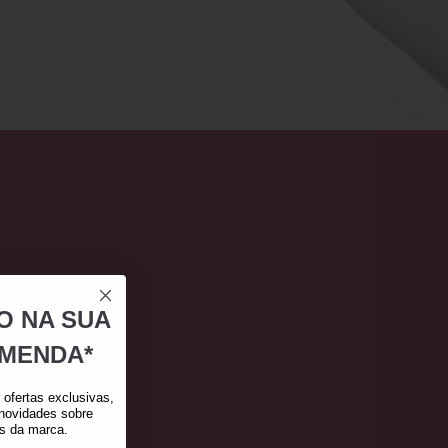
O NA SUA
MENDA*
ofertas exclusivas,
 novidades sobre
as da marca.