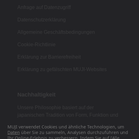
Anfrage auf Datenzugriff
Datenschutzerklärung
Allgemeine Geschäftsbedingungen
Cookie-Richtlinie
Erklärung zur Barrierefreiheit
Erklärung zu gefälschten MUJI-Websites
Nachhaltigkeit
Unsere Philosophie basiert auf der
japanischen Tradition von Form, Funktion und
Einfachheit.
MUJI verwendet Cookies und ähnliche Technologien, um
Daten
über Sie zu sammeln, Analysen durchzuführen und
Ihr Online-Erlebnis zu verbessern. Indem Sie auf [Alle