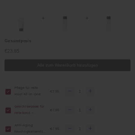
Gesamtpreis
€23.85
Alle zum Warenkorb hinzufügen
Pflege für reife
€7.95
Haut All-in-One
Feuchtigkeitscreme
Gesichtswasser für
- 30 g
€7.95
reife Haut –
Reisegrösse, 50 ml
Anti-Aging
€7.95
Feuchtigkeitsmilch