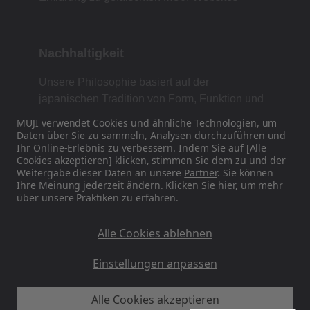
Nachhaltigkeit
Unsere Philosophie basiert auf der
japanischen Tradition von Form, Funktion und
Einfachheit.
MUJI verwendet Cookies und ähnliche Technologien, um
Daten
über Sie zu sammeln, Analysen durchzuführen und
Ihr Online-Erlebnis zu verbessern. Indem Sie auf [Alle
Cookies akzeptieren] klicken, stimmen Sie dem zu und der
Finden Sie uns in den sozialen Medien
Weitergabe dieser Daten an unsere
Partner
. Sie können
Ihre Meinung jederzeit ändern. Klicken Sie
hier
, um mehr
über unsere Praktiken zu erfahren.
Instagram
Alle Cookies ablehnen
Einstellungen anpassen
Alle Cookies akzeptieren
MUJI EU - Ryohin Keikaku Europe Ltd 2026