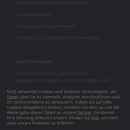
Allgemeine Geschäftsbedingungen
Cookie-Richtlinie
Erklärung zur Barrierefreiheit
Erklärung zu gefälschten MUJI-Websites
Nachhaltigkeit
Unsere Philosophie basiert auf der
japanischen Tradition von Form, Funktion und
Einfachheit.
MUJI verwendet Cookies und ähnliche Technologien, um
Daten
über Sie zu sammeln, Analysen durchzuführen und
Ihr Online-Erlebnis zu verbessern. Indem Sie auf [Alle
Cookies akzeptieren] klicken, stimmen Sie dem zu und der
Finden Sie uns in den sozialen Medien
Weitergabe dieser Daten an unsere
Partner
. Sie können
Ihre Meinung jederzeit ändern. Klicken Sie
hier
, um mehr
über unsere Praktiken zu erfahren.
Instagram