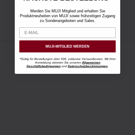
Werden Sie MUJI Mitglied und erhalten Sie
Produktneuheiten von MUJI sowie frühzeitigen Zugang
zu Sonderangeboten und Sales.
MUJI-MITGLIED WERDEN
*Gültig für Bestellungen über 50€, exklusive Versandkosten. Mit Ihrer
Anmeldung stimmen Sie unseren
Allgemeinen
Geschäftsbedingungen
und
Datenschutzbestimmungen
.