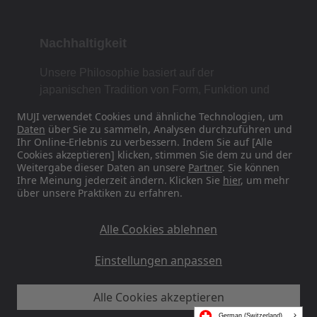
Nachhaltigkeit
Unsere Philosophie basiert auf der
japanischen Tradition von Form, Funktion und
Einfachheit.
MUJI verwendet Cookies und ähnliche Technologien, um
Daten
über Sie zu sammeln, Analysen durchzuführen und
Ihr Online-Erlebnis zu verbessern. Indem Sie auf [Alle
Cookies akzeptieren] klicken, stimmen Sie dem zu und der
Finden Sie uns in den sozialen Medien
Weitergabe dieser Daten an unsere
Partner
. Sie können
Ihre Meinung jederzeit ändern. Klicken Sie
hier
, um mehr
über unsere Praktiken zu erfahren.
Instagram
Alle Cookies ablehnen
Einstellungen anpassen
MUJI EU - Ryohin Keikaku Europe Ltd 2026
Alle Cookies akzeptieren
German (Switzerland)