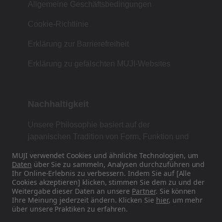
Allgemeine Geschäftsbedingungen
Cookie-Richtlinie
Erklärung zur Barrierefreiheit
Erklärung zu gefälschten MUJI-Websites
Nachhaltigkeit
Unsere Philosophie basiert auf der
japanischen Tradition von Form, Funktion und
Einfachheit.
MUJI verwendet Cookies und ähnliche Technologien, um
Daten
über Sie zu sammeln, Analysen durchzuführen und
Ihr Online-Erlebnis zu verbessern. Indem Sie auf [Alle
Cookies akzeptieren] klicken, stimmen Sie dem zu und der
Finden Sie uns in den sozialen Medien
Weitergabe dieser Daten an unsere
Partner
. Sie können
Ihre Meinung jederzeit ändern. Klicken Sie
hier
, um mehr
über unsere Praktiken zu erfahren.
Instagram