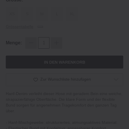
XS
S
M
L
XL
Grössentabelle
Menge:
IN DEN WARENKORB
Zur Wunschliste hinzufügen
Hanf-Denim verleiht dieser Hose mit geradem Bein eine weiche,
strapazierfähige Oberfläche. Die klare Form und der flexible
Bund sorgen für angenehmen Tragekomfort den ganzen Tag
über.
- Hanf-Mischgewebe: strukturiertes, atmungsaktives Material.
- Elastischer Bund mit Kordelzug: anpassbarer Komfort.