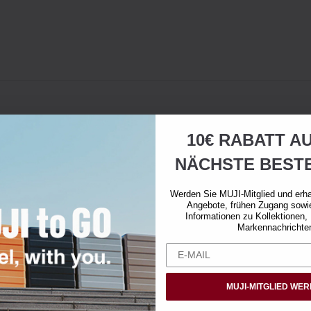
10€ RABATT AU
NÄCHSTE BEST
Werden Sie MUJI-Mitglied und erha
Angebote, frühen Zugang sowi
Informationen zu Kollektionen,
Markennachrichte
MUJI-MITGLIED WE