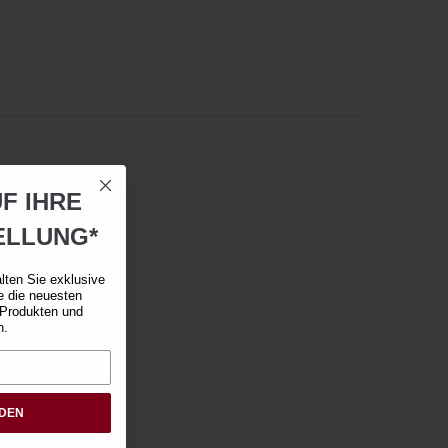
F IHRE
ELLUNG*
lten Sie exklusive
e die neuesten
 Produkten und
n.
RDEN