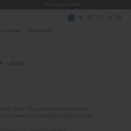
 Norwegen
MUJI-Mitgliedschaft
eschenke
Ausverkauf
 – Ballon
r
faltet. Beim Öffnen enthüllt diese Karte ein
nen spielerischen, dreidimensionalen Effekt.
erschliesst den Umschlag sauber.