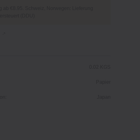
g ab €8.95. Schweiz, Norwegen: Lieferung
versteuert (DDU)
n
0.02 KGS
Papier
on:
Japan