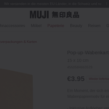
Wir versenden in die meisten EU-Länder, in die Schweiz und nach
hnaccessoires
Möbel
Papeterie
Beauty
Reisen
G
verpackungen & Karten
Pop-up-Wabenkarte
15 x 10 cm
4550584663529
€3.95
Wieder lieferba
Ein Moment, der sich ent
Wabenpapiermotiv für ei
- Inklusive Aufkleber: v