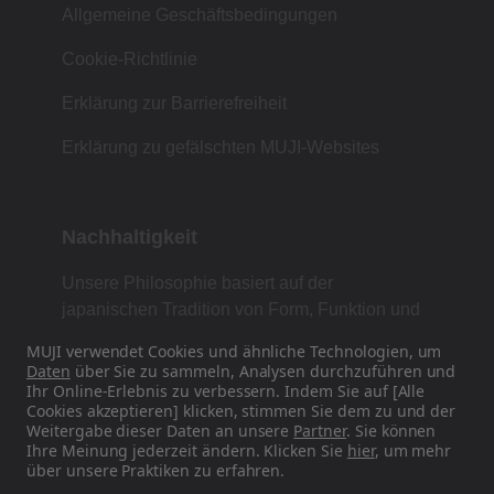
Allgemeine Geschäftsbedingungen
Cookie-Richtlinie
Erklärung zur Barrierefreiheit
Erklärung zu gefälschten MUJI-Websites
Nachhaltigkeit
Unsere Philosophie basiert auf der
japanischen Tradition von Form, Funktion und
Einfachheit.
MUJI verwendet Cookies und ähnliche Technologien, um
Daten
über Sie zu sammeln, Analysen durchzuführen und
Ihr Online-Erlebnis zu verbessern. Indem Sie auf [Alle
Cookies akzeptieren] klicken, stimmen Sie dem zu und der
Finden Sie uns in den sozialen Medien
Weitergabe dieser Daten an unsere
Partner
. Sie können
Ihre Meinung jederzeit ändern. Klicken Sie
hier
, um mehr
über unsere Praktiken zu erfahren.
Instagram