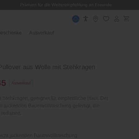
Prämien für die Weiterempfehlung an Freunde
eschenke
Ausverkauf
Pullover aus Wolle mit Stehkragen
45
Ausverkauf
it Stehkragen, geeignet für empfindliche Haut. Der
cht juckenden Baumwollmischung gefertigt, die
 reduziert.
 nicht juckenden Baumwollmischung