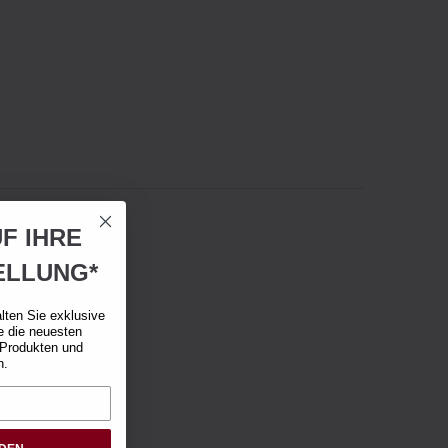
F IHRE
ELLUNG*
lten Sie exklusive
e die neuesten
 Produkten und
n.