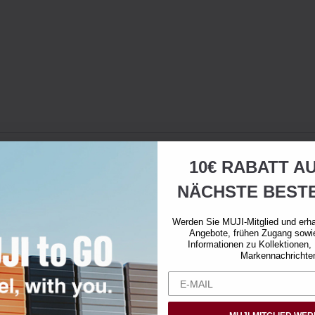
10€ RABATT AU
NÄCHSTE BEST
Werden Sie MUJI-Mitglied und erha
Angebote, frühen Zugang sowi
Informationen zu Kollektionen,
Markennachrichte