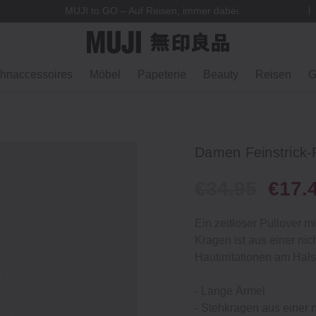
MUJI to GO – Auf Reisen, immer dabei.
hnaccessoires
Möbel
Papeterie
Beauty
Reisen
G
Damen Feinstrick-
€34.95
€17.
Ein zeitloser Pullover m
Kragen ist aus einer ni
Hautirritationen am Hals
‐ Lange Ärmel
‐ Stehkragen aus einer