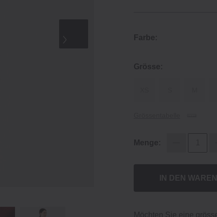
Farbe:
Grösse:
XS
S
M
Grössentabelle
Menge:
IN DEN WARE
Möchten Sie eine gröss