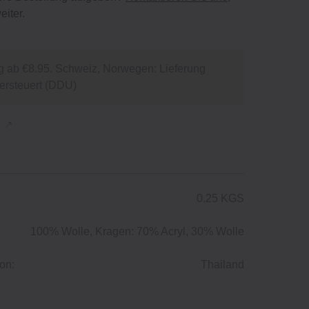
eiter.
g ab €8.95. Schweiz, Norwegen: Lieferung
versteuert (DDU)
n
0.25 KGS
100% Wolle, Kragen: 70% Acryl, 30% Wolle
on:
Thailand