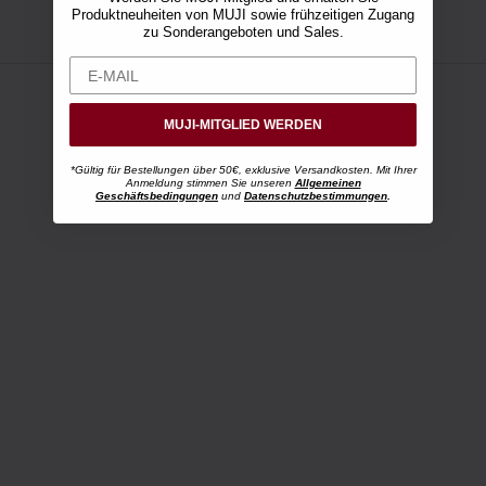
Produktneuheiten von MUJI sowie frühzeitigen Zugang
zu Sonderangeboten und Sales.
MUJI-MITGLIED WERDEN
*Gültig für Bestellungen über 50€, exklusive Versandkosten. Mit Ihrer
Anmeldung stimmen Sie unseren
Allgemeinen
Geschäftsbedingungen
und
Datenschutzbestimmungen
.