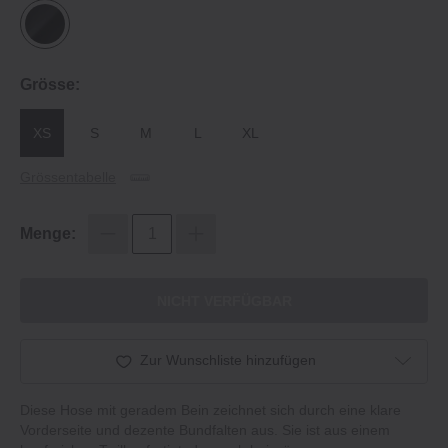
Grösse:
XS
S
M
L
XL
Grössentabelle
Menge:
NICHT VERFÜGBAR
Zur Wunschliste hinzufügen
Diese Hose mit geradem Bein zeichnet sich durch eine klare
Vorderseite und dezente Bundfalten aus. Sie ist aus einem