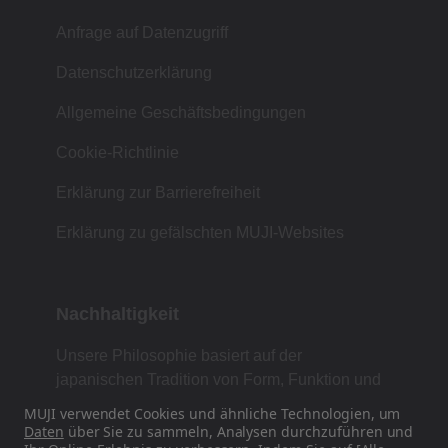
Anfrage auf Datenzugriff
Datenschutzerklärung
Allgemeine Geschäftsbedingungen
Cookie-Richtlinie
Erklärung zur Barrierefreiheit
Erklärung zu gefälschten MUJI-Websites
Nachhaltigkeit
Unsere Philosophie basiert auf der
japanischen Tradition von Form, Funktion und
Einfachheit.
MUJI verwendet Cookies und ähnliche Technologien, um
Daten
über Sie zu sammeln, Analysen durchzuführen und