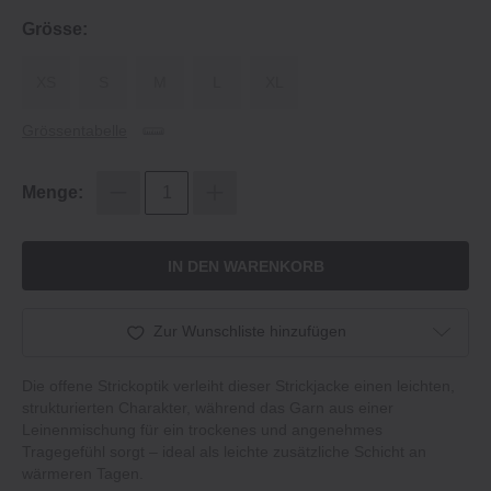
Grösse:
XS
S
M
L
XL
Grössentabelle
Menge:
IN DEN WARENKORB
Zur Wunschliste hinzufügen
Die offene Strickoptik verleiht dieser Strickjacke einen leichten,
strukturierten Charakter, während das Garn aus einer
Leinenmischung für ein trockenes und angenehmes
Tragegefühl sorgt – ideal als leichte zusätzliche Schicht an
wärmeren Tagen.