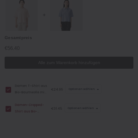
Gesamtpreis
€56.40
Alle zum Warenkorb hinzufügen
Damen T-Shirt aus
€24.95
Optionen wählen
Bio-Baumwolle mit
Cool Touch und
Damen-Cropped-
Relaxed Fit
€31.45
Optionen wählen
Shirt aus Bio-
Baumwolle mit
kühlendem Griff