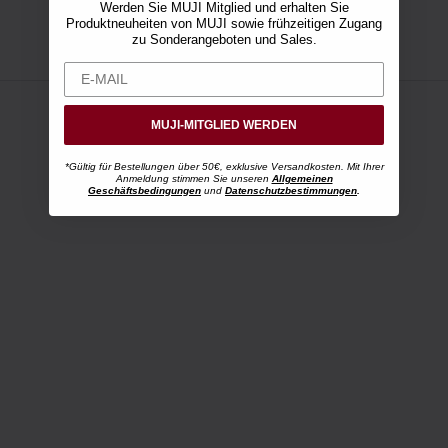
Werden Sie MUJI Mitglied und erhalten Sie
Produktneuheiten von MUJI sowie frühzeitigen Zugang
zu Sonderangeboten und Sales.
MUJI-MITGLIED WERDEN
*Gültig für Bestellungen über 50€, exklusive Versandkosten. Mit Ihrer
Anmeldung stimmen Sie unseren
Allgemeinen
Geschäftsbedingungen
und
Datenschutzbestimmungen
.