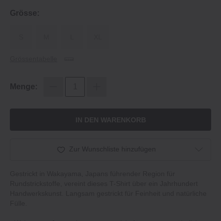
Grösse:
S
M
L
XL
Grössentabelle
Menge:
IN DEN WARENKORB
Zur Wunschliste hinzufügen
Gestrickt in Wakayama, Japans führender Region für
Rundstrickstoffe, vereint dieses T-Shirt über ein Jahrhundert
Handwerkskunst. Langsam gestrickt für Feinheit und natürliche
Fülle.