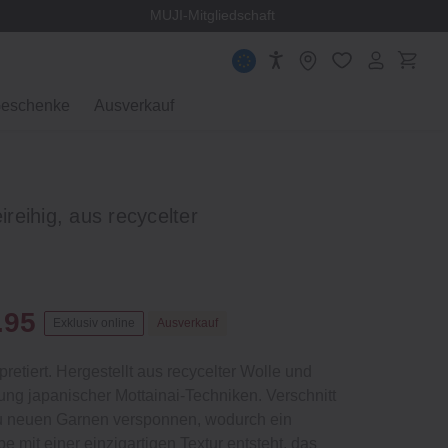
 Norwegen
MUJI-Mitgliedschaft
eschenke
Ausverkauf
eihig, aus recycelter
.95
Exklusiv online
Ausverkauf
retiert. Hergestellt aus recycelter Wolle und
g japanischer Mottainai-Techniken. Verschnitt
zu neuen Garnen versponnen, wodurch ein
mit einer einzigartigen Textur entsteht, das