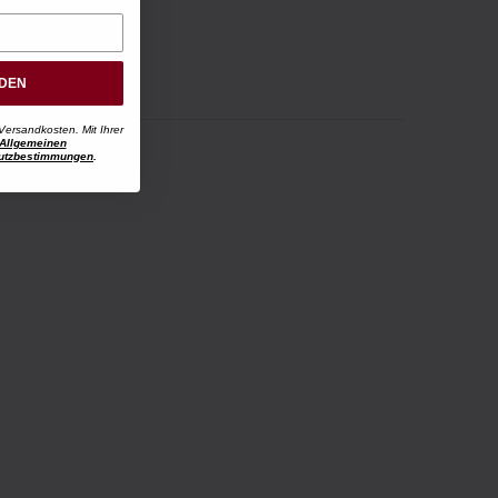
RDEN
Versandkosten. Mit Ihrer
Allgemeinen
utzbestimmungen
.