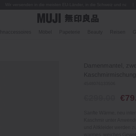
Wir versenden in die meisten EU-Länder, in die Schweiz und nach
hnaccessoires
Möbel
Papeterie
Beauty
Reisen
G
Damenmantel, zweir
Kaschmirmischung
4548076133506
€299.00
€79
Sanfte Wärme, neu interp
Kaschmir unter Anwendun
und Altkleider werden 
warmes, weiches Gewebe 