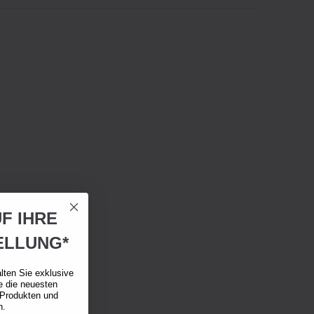
F IHRE
ELLUNG*
lten Sie exklusive
e die neuesten
 Produkten und
n.