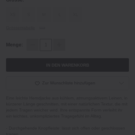
XS
S
M
L
XL
Grössentabelle
Menge:
IN DEN WARENKORB
Zur Wunschliste hinzufügen
Eine leichte Hemdjacke aus kühlem, atmungsaktivem Leinen, in
kürzerer Länge geschnitten, mit einer natürlichen Textur, die mit
jedem Tragen weicher wird. Ihre entspannte Form verleiht ihr
ein leichtes, unkompliziertes Tragegefühl im Alltag.
- Durchgehende Knopfleiste: lässt sich offen oder geschlossen
tragen.