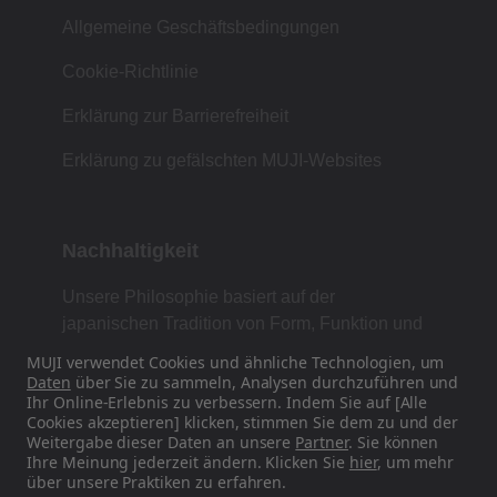
Allgemeine Geschäftsbedingungen
Cookie-Richtlinie
Erklärung zur Barrierefreiheit
Erklärung zu gefälschten MUJI-Websites
Nachhaltigkeit
Unsere Philosophie basiert auf der
japanischen Tradition von Form, Funktion und
Einfachheit.
MUJI verwendet Cookies und ähnliche Technologien, um
Daten
über Sie zu sammeln, Analysen durchzuführen und
Ihr Online-Erlebnis zu verbessern. Indem Sie auf [Alle
Cookies akzeptieren] klicken, stimmen Sie dem zu und der
Finden Sie uns in den sozialen Medien
Weitergabe dieser Daten an unsere
Partner
. Sie können
Ihre Meinung jederzeit ändern. Klicken Sie
hier
, um mehr
über unsere Praktiken zu erfahren.
Instagram