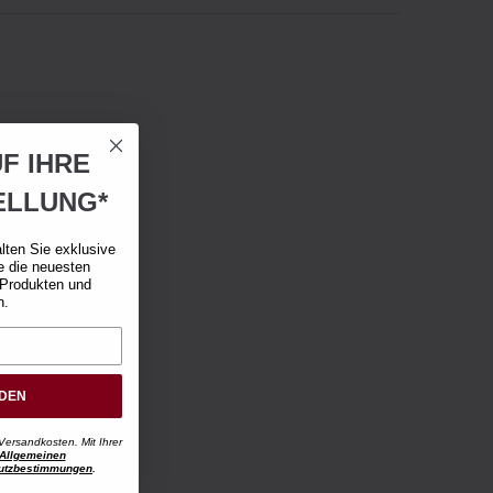
F IHRE
ELLUNG*
lten Sie exklusive
e die neuesten
 Produkten und
n.
RDEN
Versandkosten. Mit Ihrer
Allgemeinen
utzbestimmungen
.