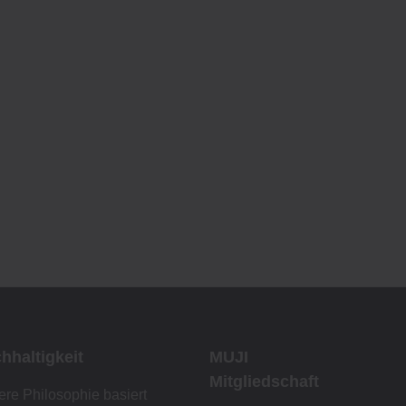
hhaltigkeit
MUJI
Mitgliedschaft
re Philosophie basiert