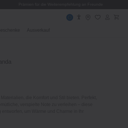
Prämien für die Weiterempfehlung an Freunde
eschenke
Ausverkauf
Panda
Materialien, die Komfort und Stil bieten. Perfekt,
tliche, verspielte Note zu verleihen – diese
ig entworfen, um Wärme und Charme in Ihr