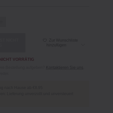
IST NICHT
Zur Wunschliste
G
hinzufügen
 NICHT VORRÄTIG
ere Bestellung aufgeben?
Kontaktieren Sie uns
,
eiter.
ng nach Hause ab €8.95
n: Lieferung unverzollt und unversteuert