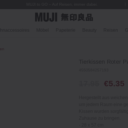
MUJI to GO – Auf Reisen, immer dabei.
hnaccessoires
Möbel
Papeterie
Beauty
Reisen
G
ken
Tierkissen Roter 
4550584257193
17.95
€5.35
Hergestellt aus weichen 
um jedem Raum eine gemü
Kissen wurden sorgfält
Zuhause zu bringen.
‐ 28 x 57 cm