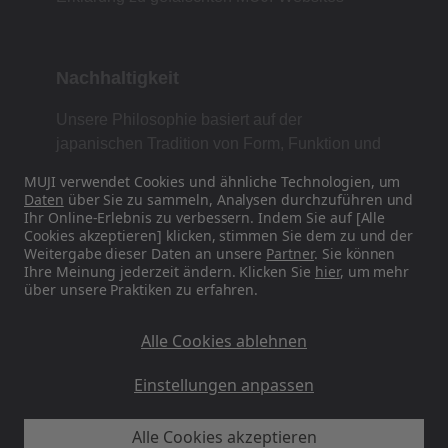
Nachhaltigkeit
Unsere Philosophie basiert auf der
japanischen Tradition von Form, Funktion und
Einfachheit.
MUJI verwendet Cookies und ähnliche Technologien, um
Daten
über Sie zu sammeln, Analysen durchzuführen und
Ihr Online-Erlebnis zu verbessern. Indem Sie auf [Alle
Cookies akzeptieren] klicken, stimmen Sie dem zu und der
Finden Sie uns in den sozialen Medien
Weitergabe dieser Daten an unsere
Partner
. Sie können
Ihre Meinung jederzeit ändern. Klicken Sie
hier
, um mehr
über unsere Praktiken zu erfahren.
Instagram
Alle Cookies ablehnen
Einstellungen anpassen
MUJI EU - Ryohin Keikaku Europe Ltd 2026
Alle Cookies akzeptieren