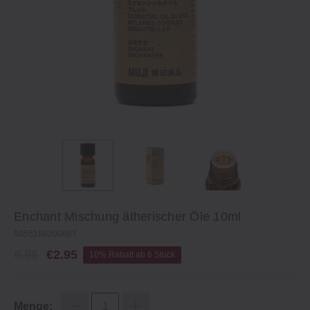
Enchant Mischung ätherischer Öle 10ml
5055198200867
9.95
€2.95
10% Rabatt ab 6 Stück
Menge: