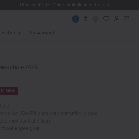
Prämien für die Weiterempfehlung an Freunde
eschenke
Ausverkauf
eisschale2499
 10 Stück
hale.
rzellan. Die Rillenstruktur der Artikel dieser
chönheit der Kollektion.
rowellengeeignet.