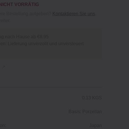
 NICHT VORRÄTIG
ere Bestellung aufgeben?
Kontaktieren Sie uns
,
eiter.
ng nach Hause ab €8.95
n: Lieferung unverzollt und unversteuert
n
0.13 KGS
Basis: Porzellan
on:
Japan