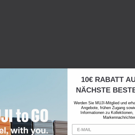
10€ RABATT AU
NÄCHSTE BEST
Werden Sie MUJI-Mitglied und erha
Angebote, frühen Zugang sowi
Informationen zu Kollektionen,
Markennachrichte