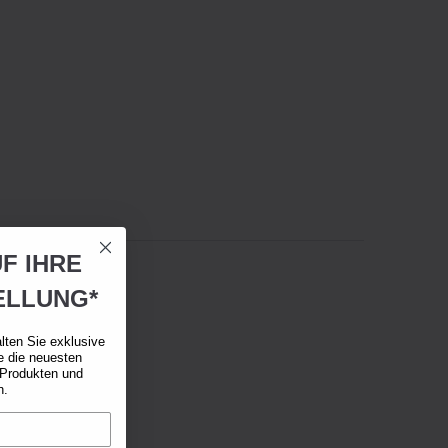
F IHRE
ELLUNG*
lten Sie exklusive
e die neuesten
 Produkten und
n.