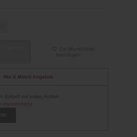
IST NICHT
Zur Wunschliste
G
hinzufügen
Mix & Match Angebot
% Rabatt auf jeden Artikel
e unzureichend
EN!