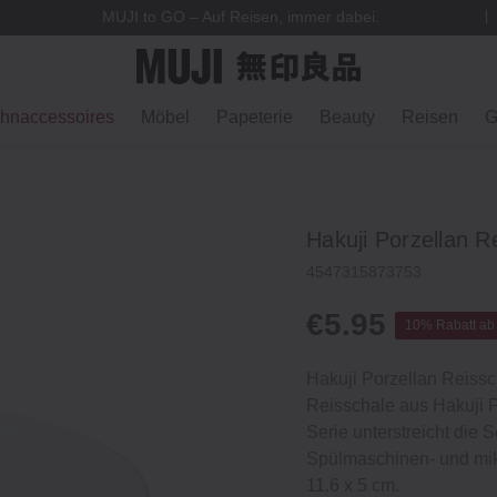
MUJI to GO – Auf Reisen, immer dabei.
hnaccessoires
Möbel
Papeterie
Beauty
Reisen
G
Hakuji Porzellan R
4547315873753
€5.95
10% Rabatt ab
Hakuji Porzellan Reissc
Reisschale aus Hakuji Po
Serie unterstreicht die S
Spülmaschinen- und mik
11.6 x 5 cm.