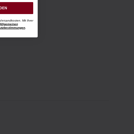
RDEN
Versandkosten. Mit Ihrer
Allgemeinen
utzbestimmungen
.