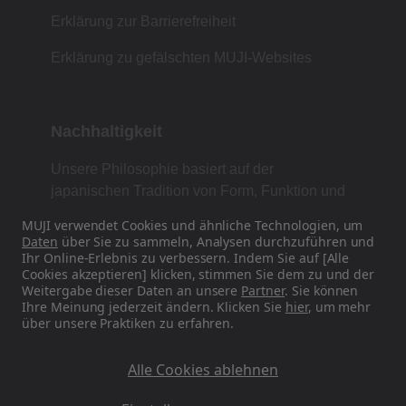
Erklärung zur Barrierefreiheit
Erklärung zu gefälschten MUJI-Websites
Nachhaltigkeit
Unsere Philosophie basiert auf der
japanischen Tradition von Form, Funktion und
Einfachheit.
MUJI verwendet Cookies und ähnliche Technologien, um
Daten
über Sie zu sammeln, Analysen durchzuführen und
Ihr Online-Erlebnis zu verbessern. Indem Sie auf [Alle
Cookies akzeptieren] klicken, stimmen Sie dem zu und der
Finden Sie uns in den sozialen Medien
Weitergabe dieser Daten an unsere
Partner
. Sie können
Ihre Meinung jederzeit ändern. Klicken Sie
hier
, um mehr
über unsere Praktiken zu erfahren.
Instagram
Alle Cookies ablehnen