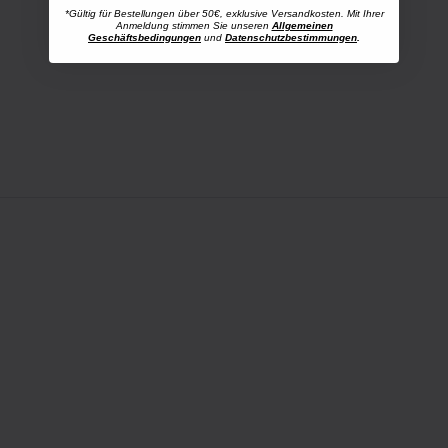
*Gültig für Bestellungen über 50€, exklusive Versandkosten. Mit Ihrer
Anmeldung stimmen Sie unseren
Allgemeinen
Geschäftsbedingungen
und
Datenschutzbestimmungen
.