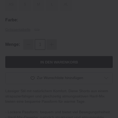
XS
S
M
L
XL
Farbe:
Grössentabelle
Menge:
IN DEN WARENKORB
Zur Wunschliste hinzufügen
Lässiger Stil mit natürlichem Komfort. Diese Shorts aus einem
strapazierfähigen und gleichzeitig atmungsaktiven Hanf-Mix
bieten eine bequeme Passform für warme Tage.
‐ Lockere Passform: bequem und bietet viel Bewegungsfreiheit.
‐ Hanf-Mix-Gewebe: natürlich strukturiert und atmungsaktiv.