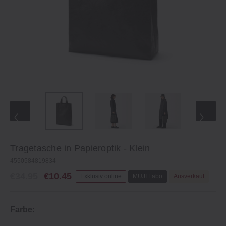
Tragetasche in Papieroptik ‐ Klein
4550584819834
€34.95
€10.45
Exklusiv online
MUJI Labo
Ausverkauf
Farbe: