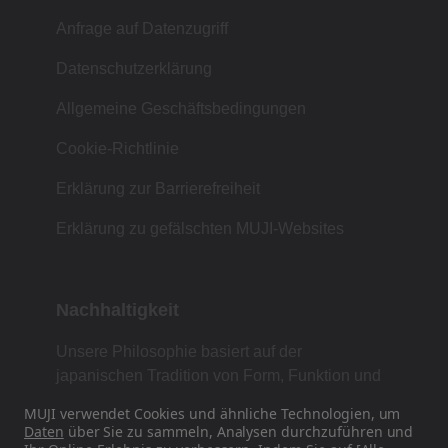
Anfrage auf Datenzugriff
Datenschutzerklärung
Allgemeine Geschäftsbedingungen
Cookie-Richtlinie
Erklärung zur Barrierefreiheit
Erklärung zu gefälschten MUJI-Websites
Nachhaltigkeit
Unsere Philosophie basiert auf der
japanischen Tradition von Form, Funktion und
Einfachheit.
MUJI verwendet Cookies und ähnliche Technologien, um
Daten
über Sie zu sammeln, Analysen durchzuführen und