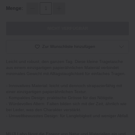
Menge:
NICHT VERFÜGBAR
Zur Wunschliste hinzufügen
Leicht und robust, den ganzen Tag. Diese kleine Tragetasche
aus einem einzigartigen papierähnlichen Material verbindet
minimales Gewicht mit Alltagstauglichkeit für einfaches Tragen.
‐ Innovatives Material: leicht und dennoch strapazierfähig mit
einer einzigartigen papierähnlichen Textur.
‐ Kompaktes Design: praktische Grösse für das Nötigste.
‐ Würdevolles Altern: Falten bilden sich mit der Zeit, ähnlich wie
bei Leder, was den Charakter verstärkt.
‐ Umweltbewusstes Design: für Langlebigkeit und weniger Abfall.
MUJI Labo fängt die Essenz von Natur und Materialien ein und