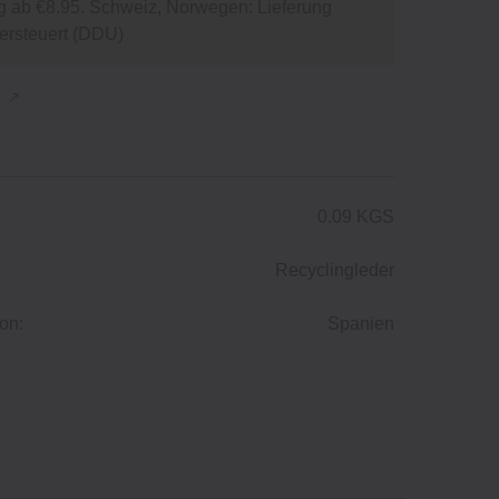
g ab €8.95. Schweiz, Norwegen: Lieferung
versteuert (DDU)
n
0.09 KGS
Recyclingleder
on:
Spanien