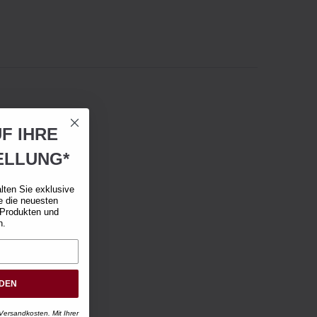
F IHRE
ELLUNG*
lten Sie exklusive
e die neuesten
 Produkten und
n.
RDEN
Versandkosten. Mit Ihrer