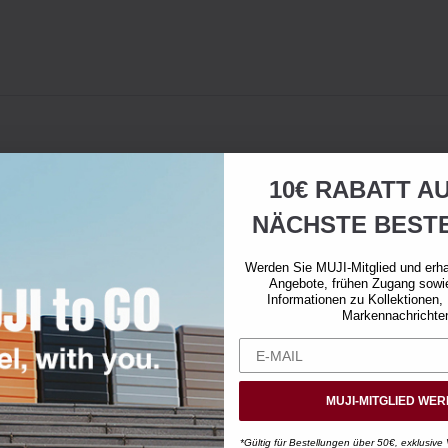
10€ RABATT AU
NÄCHSTE BEST
Werden Sie MUJI-Mitglied und erha
Angebote, frühen Zugang sowi
Informationen zu Kollektionen,
Markennachrichte
MUJI-MITGLIED WE
*Gültig für Bestellungen über 50€, exklusive 