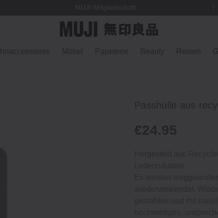
 Norwegen
MUJI-Mitgliedschaft
hnaccessoires
Möbel
Papeterie
Beauty
Reisen
G
Passhülle aus recy
€24.95
Hergestellt aus Recycli
Lederindustrie.
Es werden weggeworfene
wiederverwendet. Wiede
gemahlen und mit natür
hochwertiges, anspreche