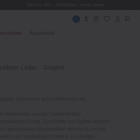
MUJI to GO – Auf Reisen, immer dabei.
eschenke
Ausverkauf
celtem Leder - Graphit
ngleder, gewonnen aus Lederresten der
 Materialien aus der Lederindustrie
rverwertete Reste, Zuschnitte und Späne werden
lich gewonnenen Bindemitteln vermischt, um ein
ndes und langlebiges Material zu erhalten.