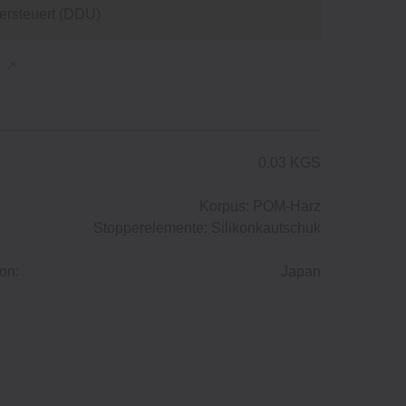
versteuert (DDU)
n
0.03 KGS
Korpus: POM-Harz
Stopperelemente: Silikonkautschuk
on:
Japan