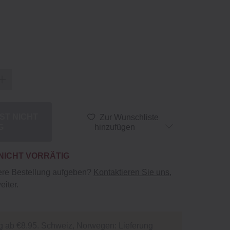
IST NICHT
Zur Wunschliste
G
hinzufügen
 NICHT VORRÄTIG
ere Bestellung aufgeben?
Kontaktieren Sie uns
,
eiter.
g ab €8.95. Schweiz, Norwegen: Lieferung