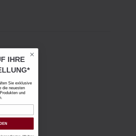
F IHRE
ELLUNG*
lten Sie exklusive
e die neuesten
 Produkten und
n.
RDEN