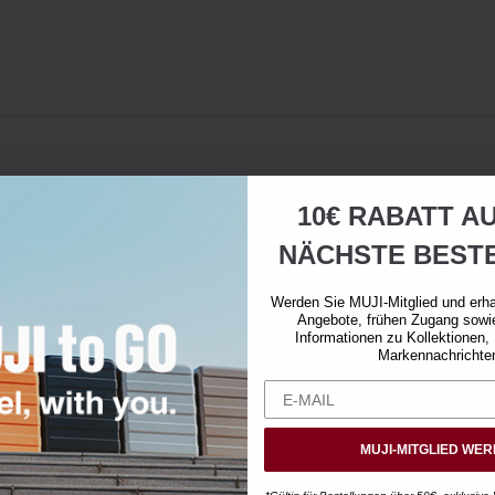
10€ RABATT AU
NÄCHSTE BEST
Werden Sie MUJI-Mitglied und erha
Angebote, frühen Zugang sowi
Informationen zu Kollektionen,
Markennachrichte
MUJI-MITGLIED WE