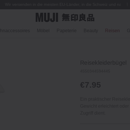
Wir versenden in die meisten EU-Länder, in die Schweiz und nach
hnaccessoires
Möbel
Papeterie
Beauty
Reisen
G
Reisekleiderbügel
4550344594445
€7.95
Ein praktischer Reisekl
Gewicht erleichtert ode
Zugriff dient.