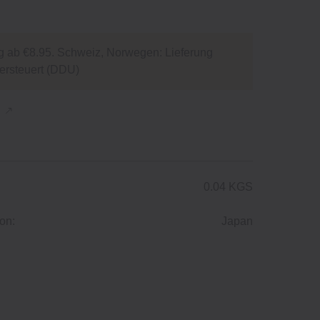
g ab €8.95. Schweiz, Norwegen: Lieferung
versteuert (DDU)
n
0.04 KGS
on:
Japan