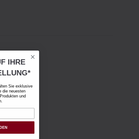
F IHRE
ELLUNG*
lten Sie exklusive
e die neuesten
 Produkten und
n.
RDEN