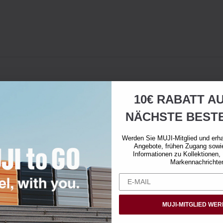
10€ RABATT AU
NÄCHSTE BEST
Werden Sie MUJI-Mitglied und erha
Angebote, frühen Zugang sowi
Informationen zu Kollektionen,
Markennachrichte
MUJI-MITGLIED WE