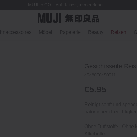
MUJI to GO – Auf Reisen, immer dabei.
hnaccessoires
Möbel
Papeterie
Beauty
Reisen
G
Gesichtsseife Rei
4548076450511
€5.95
Reinigt sanft und spende
natürlichem Feuchtigkei
Ohne Duftstoffe ‐ Ohne k
Alkoholfrei