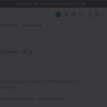
Prämien für die Weiterempfehlung an Freunde
eschenke
Ausverkauf
segrösse – 30 g
t gleichzeitig Feuchtigkeit. Mit Orangensaft als
tsspender.
ünstliche Farbstoffe ‐ Ohne Mineralöle ‐